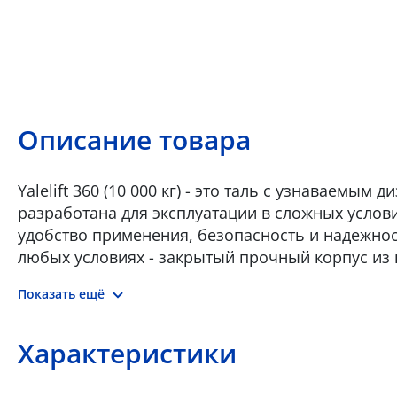
Описание товара
Yalelift 360 (10 000 кг) - это таль с узнаваемы
разработана для эксплуатации в сложных услов
удобство применения, безопасность и надежнос
любых условиях - закрытый прочный корпус из
даже в очень тяжелых условиях; •‎ Оптимальны
Показать ещё
позволяет максимально использовать подъемную
вращающаяся на 360 градусов направляющая тя
любого места: в ограниченном пространстве или
Характеристики
стороне от груза, что делает возможным ее ис
закрепления. Благодаря дополнительной манев