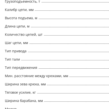
Грузоподъемность, т
опасной близкой к грузу зоне; •‎ Безопасность 
гарантирует безопасность работы и повышенну
Калибр цепи, мм
предохранителей. Все детали выполнены из вы
Высота подъема, м
оцинкованных или обработанных желтым хромир
Длина цепи, м
Надежная защита ответственных элементов мех
полностью закрыты. Даже под действием макси
Количество цепей, шт
остается защищенным; •‎ Механизмы,продлевающ
Шаг цепи, мм
четырьмя механически откалиброванными цеп
Тип привода
грузовой цепи; •‎ Надежная цепь - грузовые це
поверхностью соответствуют всем настоящим 
Тип тали
и нормам; •‎ Удобные и долговечные крюки - ко
Тип передвижения
ломаются, а постепенно разгибаются, выполнен
Мин. расстояние между крюками, мм
оснащены крепкими предохранительными замкам
Ширина зева крюка, мм
Тяговое усилие, кг
Ширина барабана, мм
Модель