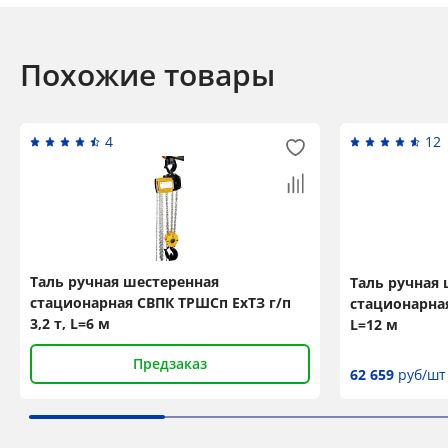
Похожие товары
4
12
Таль ручная шестеренная
Таль ручная
стационарная СВПК ТРШСп ЕхТЗ г/п
стационарная
3,2 т, L=6 м
L=12 м
Предзаказ
62 659
руб/шт