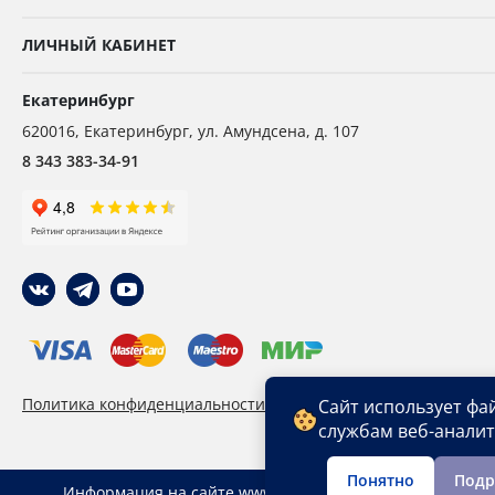
ЛИЧНЫЙ КАБИНЕТ
Екатеринбург
620016
,
Екатеринбург,
ул. Амундсена, д. 107
8 343 383-34-91
Политика конфиденциальности
Пользовательское сог
Сайт использует фа
службам веб-анали
Понятно
Подр
Информация на сайте www. ekb.ropesystems.ru не явля