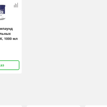
мпаунд
альных
К, 1000 мл
каз