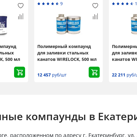
×
9
Popup
мпаунд
Полимерный компаунд
Полимерн
Title
альных
для заливки стальных
для залив
К, 500 мл
канатов WIRELOCK, 500 мл
канатов WI
12 457
руб/шт
22 211
руб/
Popup Content
ные компаунды в Екатер
е, расположенном по адресу г. Екатеринбург, ул. 