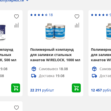
Популярности
18
мпаунд
Полимерный компаунд
Полимерн
альных
для заливки стальных
для залив
К, 500 мл
канатов WIRELOCK, 1000 мл
канатов WI
19.08
Самовывоз
18.08
Самов
.08
Доставка
19.08
Доста
22 211
руб/шт
12 457
руб/