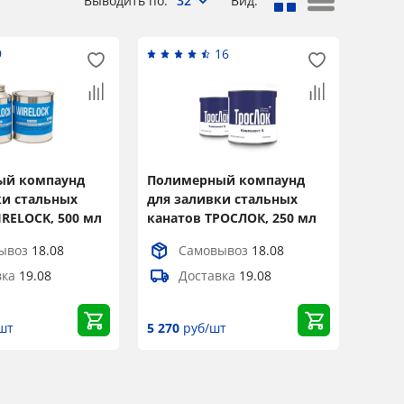
Выводить по:
32
Вид:
9
16
ый компаунд
Полимерный компаунд
ки стальных
для заливки стальных
RELOCK, 500 мл
канатов ТРОСЛОК, 250 мл
ывоз
18.08
Самовывоз
18.08
вка
19.08
Доставка
19.08
шт
5 270
руб/шт