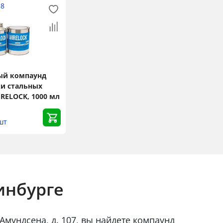
18
ый компаунд
ки стальных
RELOCK, 1000 мл
шт
инбурге
Амундсена, д. 107, вы найдете компаунд