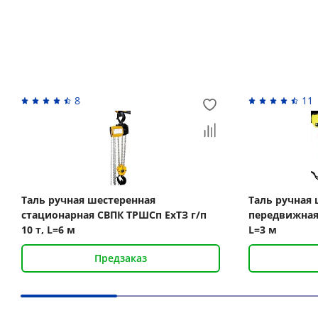
Похожие товары
8
11
Таль ручная шестеренная
Таль ручная
стационарная СВПК ТРШСп ЕхТЗ г/п
передвижная 
10 т, L=6 м
L=3 м
Предзаказ