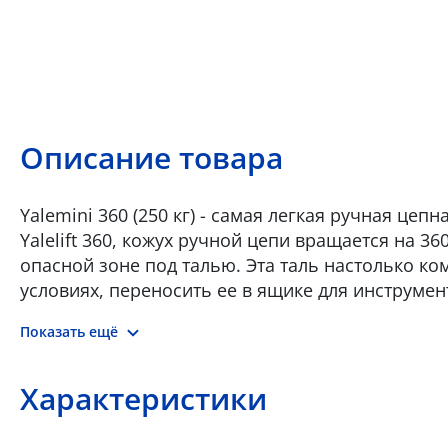
Описание товара
Yalemini 360 (250 кг) - самая легкая ручная це
Yalelift 360, кожух ручной цепи вращается на 36
опасной зоне под талью. Эта таль настолько ко
условиях, переносить ее в ящике для инструмен
алюминиевый корпус, полностью закрывает вну
Показать ещё
улице; •‎ Крюки - грузовой и подвесной - кова
При перегрузке крюки не ломаются, а плавно ра
ненагруженном состоянии. Снабжены прочной п
Характеристики
оцинкованная, калиброванная, соответствует е
размеров звеньев карманам грузового шкива об