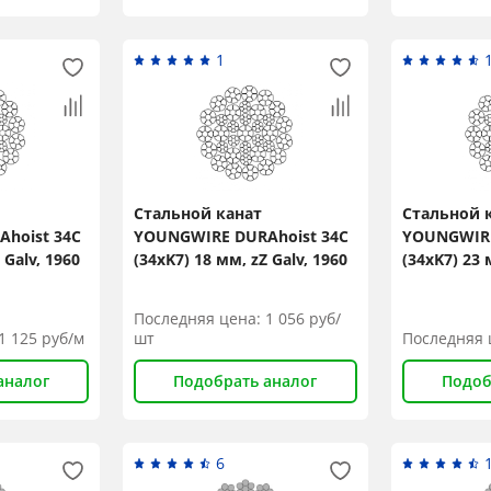
Title
1
Popup Content
Стальной канат
Стальной 
hoist 34C
YOUNGWIRE DURAhoist 34C
YOUNGWIRE
 Galv, 1960
(34xK7) 18 мм, zZ Galv, 1960
(34xK7) 23 
N/mm2
N/mm2
Последняя цена:
1 056
руб/
1 125
руб/м
шт
Последняя 
аналог
Подобрать аналог
Подоб
6