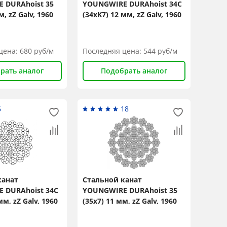
 DURAhoist 35
YOUNGWIRE DURAhoist 34C
м, zZ Galv, 1960
(34xK7) 12 мм, zZ Galv, 1960
N/mm2
цена:
680
руб/м
Последняя цена:
544
руб/м
рать аналог
Подобрать аналог
6
18
канат
Стальной канат
 DURAhoist 34C
YOUNGWIRE DURAhoist 35
мм, zZ Galv, 1960
(35x7) 11 мм, zZ Galv, 1960
N/mm2