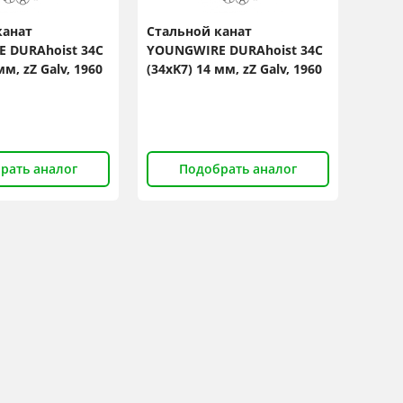
канат
Стальной канат
 DURAhoist 34C
YOUNGWIRE DURAhoist 34C
мм, zZ Galv, 1960
(34xK7) 14 мм, zZ Galv, 1960
N/mm2
рать аналог
Подобрать аналог