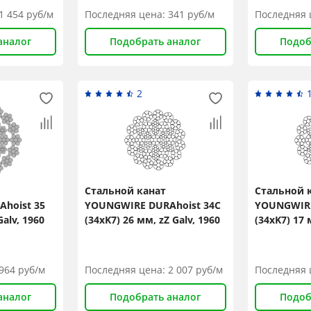
1 454
руб/м
Последняя цена:
341
руб/м
Последняя 
аналог
Подобрать аналог
Подоб
2
Стальной канат
Стальной 
hoist 35
YOUNGWIRE DURAhoist 34C
YOUNGWIRE
Galv, 1960
(34xK7) 26 мм, zZ Galv, 1960
(34xK7) 17 
×
N/mm2
N/mm2
964
руб/м
Последняя цена:
2 007
руб/м
Последняя 
Popup
аналог
Подобрать аналог
Подоб