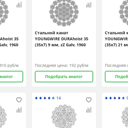
Стальной канат
Стальной 
hoist 35
YOUNGWIRE DURAhoist 35
YOUNGWIRE
Galv, 1960
(35x7) 9 мм, zZ Galv, 1960
(35x7) 21 м
N/mm2
N/mm2
810
руб/м
Последняя цена:
192
руб/м
Последняя 
аналог
Подобрать аналог
Подоб
14