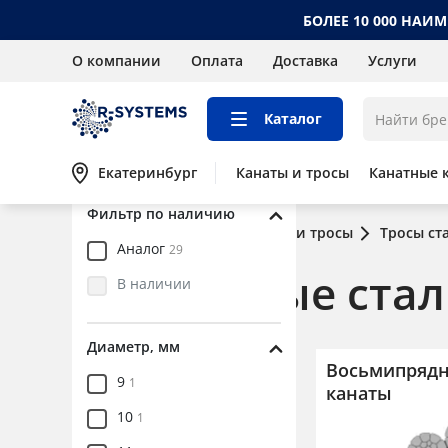
БОЛЕЕ 10 000 НАИ
О компании
Оплата
Доставка
Услуги
Цена, руб.
от
до
Каталог
Екатеринбург
Канаты и тросы
Канатные 
Фильтр по наличию
Главная
Каталог
Канаты и тросы
Тросы ст
Аналог
29
Импортные стал
В наличии
Диаметр, мм
Восьмипряд
Канаты и тросы
9
1
канаты
Канаты и тросы стальные
10
1
Канаты ГОСТ