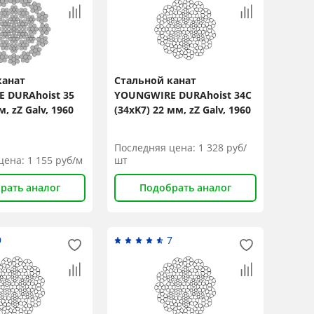
канат
Стальной канат
 DURAhoist 35
YOUNGWIRE DURAhoist 34C
м, zZ Galv, 1960
(34xK7) 22 мм, zZ Galv, 1960
N/mm2
Последняя цена:
1 328
руб/
цена:
1 155
руб/м
шт
рать аналог
Подобрать аналог
9
7