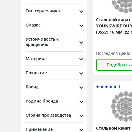
24
1
Тип сердечника
26
1
Стальной канат
7
Смазка
YOUNGWIRE DURA
(35x7) 16 мм, zZ 
8
N/mm2
Устойчивость к
вращению
25
Последняя цена:
27
Материал
Подобрать 
28
Покрытие
29
30
Бренд
1
31
Родина бренда
32
Страна производства
33
34
Стальной канат
Применение