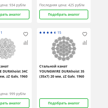
цена:
934
руб/м
Последняя цена:
425
руб/м
рать аналог
Подобрать аналог
11
15
канат
Стальной канат
 DURAhoist 34C
YOUNGWIRE DURAhoist 35
мм, zZ Galv, 1960
(35x7) 20 мм, zZ Galv, 1960
N/mm2
цена:
999
руб/м
рать аналог
Подобрать аналог