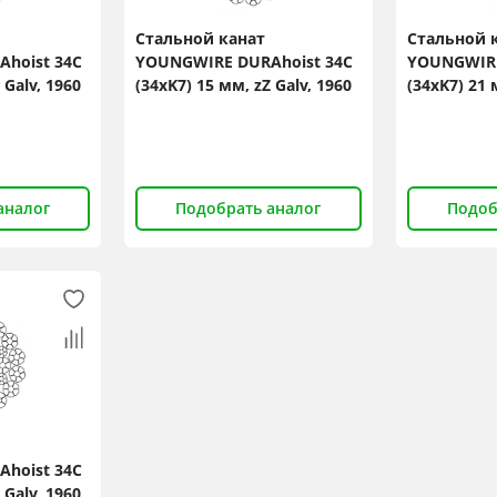
Стальной канат
Стальной 
hoist 34C
YOUNGWIRE DURAhoist 34C
YOUNGWIRE
 Galv, 1960
(34xK7) 15 мм, zZ Galv, 1960
(34xK7) 21 
N/mm2
N/mm2
аналог
Подобрать аналог
Подоб
hoist 34C
 Galv, 1960