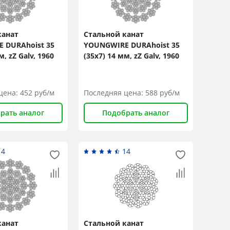
канат
Стальной канат
 DURAhoist 35
YOUNGWIRE DURAhoist 35
м, zZ Galv, 1960
(35x7) 14 мм, zZ Galv, 1960
N/mm2
цена:
452
руб/м
Последняя цена:
588
руб/м
рать аналог
Подобрать аналог
14
14
канат
Стальной канат