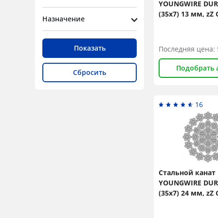
YOUNGWIRE DURA
35
(35x7) 13 мм, zZ 
Назначение
N/mm2
36
38
Показать
Последняя цена:
40
Подобрать 
Сбросить
42
44
16
46
48
50
52
Стальной канат
54
YOUNGWIRE DURA
(35x7) 24 мм, zZ 
56
N/mm2
58