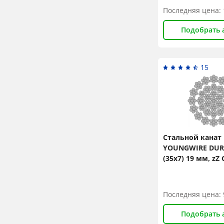
Последняя цена:
60
62
Подобрать 
64
66
15
68
70
72
74
Стальной канат
YOUNGWIRE DURA
76
(35x7) 19 мм, zZ 
N/mm2
Последняя цена:
Подобрать 