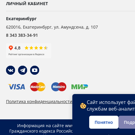
ЛИЧНЫЙ КАБИНЕТ
Екатеринбург
620016
,
Екатеринбург,
ул. Амундсена, д. 107
8 343 383-34-91
Политика конфиденциальности
Пользовательское сог
Сайт использует фа
службам веб-анали
Понятно
Подр
Информация на сайте www. ekb.ropesystems.ru не явля
Гражданского кодекса Российской Федерации. Указанные ц