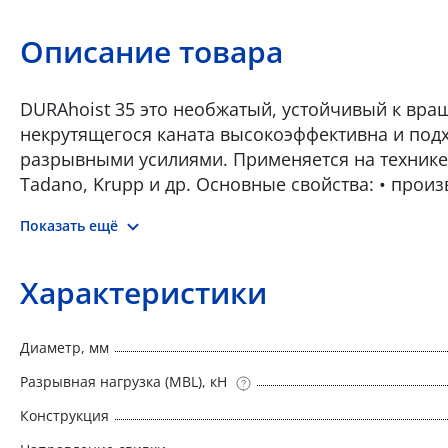
Описание товара
DURAhoist 35 это необжатый, устойчивый к вра
некрутящегося каната высокоэффективна и подх
разрывными усилиями. Применяется на технике Li
Tadano, Krupp и др. Основные свойства: • произ
высокие разрывные усилия • хорошие показател
Показать ещё
гибкость • рекомендуется для однослойной нави
Характеристики
Диаметр, мм
Разрывная нагрузка (MBL), кН
Конструкция