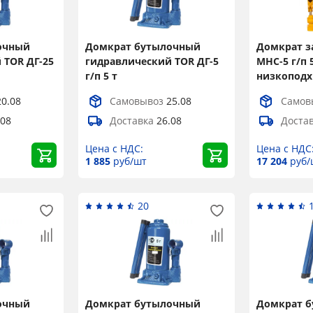
очный
Домкрат бутылочный
Домкрат з
 TOR ДГ-25
гидравлический TOR ДГ-5
MHC-5 г/п 5
г/п 5 т
низкопод
20.08
Самовывоз
25.08
Самов
.08
Доставка
26.08
Доста
Цена с НДС:
Цена с НДС
1 885
руб/шт
17 204
руб/
20
очный
Домкрат бутылочный
Домкрат 