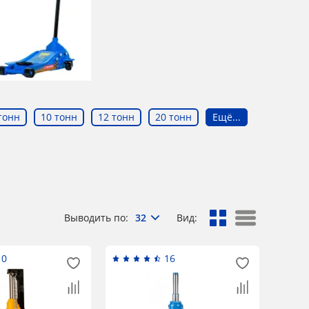
тонн
10 тонн
12 тонн
20 тонн
Ещё...
Выводить по:
32
Вид:
10
16