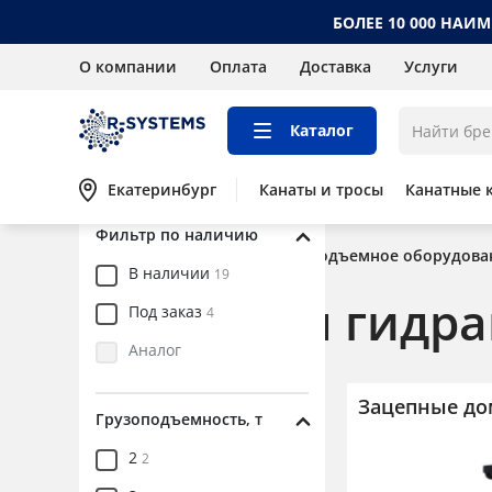
БОЛЕЕ 10 000 НАИ
О компании
Оплата
Доставка
Услуги
Цена, руб.
от
до
Каталог
Екатеринбург
Канаты и тросы
Канатные 
Фильтр по наличию
Главная
Каталог
Грузоподъемное оборудова
В наличии
19
Домкраты гидра
Под заказ
4
Аналог
Зацепные до
Грузоподъемное
Грузоподъемность, т
оборудование
2
2
Захваты