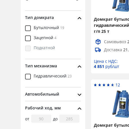
100
1
1,5
Тип домкрата
Домкрат бутыл
2,5
гидравлический
Бутылочный
19
г/п 25 т
Зацепной
4
Самовывоз
Подкатной
Доставка
21
Цена с НДС:
Тип механизма
4 851
руб/шт
Гидравлический
23
12
Автомобильный
Рабочий ход, мм
от
до
Домкрат бутыл