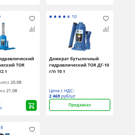
9
10
идравлический
Домкрат бутылочный
ческий TOR
гидравлический TOR ДГ-10
12 т
г/п 10 т
ывоз
20.08
вка
21.08
Цена с НДС:
2 469
руб/шт
:
Предзаказ
т
18