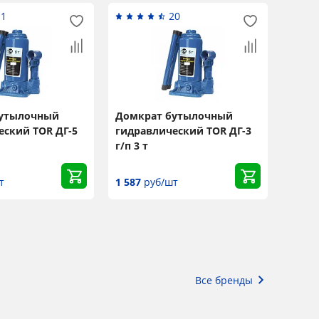
11
20
бутылочный
Домкрат бутылочный
еский TOR ДГ-5
гидравлический TOR ДГ-3
г/п 3 т
т
1 587
руб/шт
Все бренды