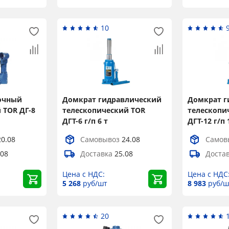
Popup Content
10
очный
Домкрат гидравлический
Домкрат г
 TOR ДГ-8
телескопический TOR
телескопи
ДГТ-6 г/п 6 т
ДГТ-12 г/п 
20.08
Самовывоз
24.08
Самов
.08
Доставка
25.08
Доста
Цена с НДС:
Цена с НДС
5 268
руб/шт
8 983
руб/ш
20