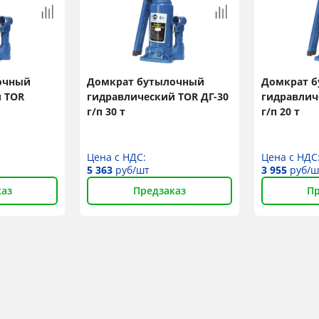
очный
Домкрат бутылочный
Домкрат 
 TOR
гидравлический TOR ДГ-30
гидравлич
г/п 30 т
г/п 20 т
Цена с НДС:
Цена с НДС
5 363
руб/шт
3 955
руб/ш
каз
Предзаказ
Пр