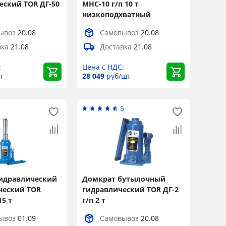
еский TOR ДГ-50
MHC-10 г/п 10 т
низкоподхватный
ывоз
20.08
Самовывоз
20.08
вка
21.08
Доставка
21.08
:
Цена с НДС:
т
28 049
руб/шт
1
5
идравлический
Домкрат бутылочный
ческий TOR
гидравлический TOR ДГ-2
15 т
г/п 2 т
ывоз
01.09
Самовывоз
20.08