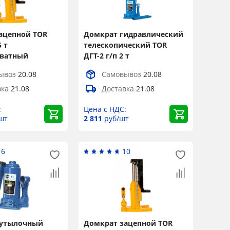
ацепной TOR
Домкрат гидравлический
 т
телескопический TOR
хватный
ДГТ-2 г/п 2 т
ывоз
20.08
Самовывоз
20.08
вка
21.08
Доставка
21.08
:
Цена с НДС:
шт
2 811
руб/шт
16
10
бутылочный
Домкрат зацепной TOR