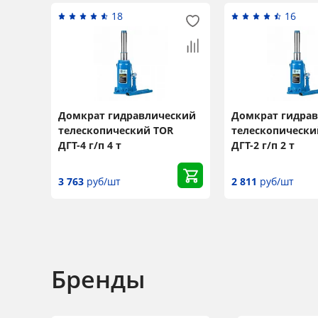
18
16
Домкрат гидравлический
Домкрат гидра
телескопический TOR
телескопически
ДГТ-4 г/п 4 т
ДГТ-2 г/п 2 т
3 763
руб/шт
2 811
руб/шт
Бренды