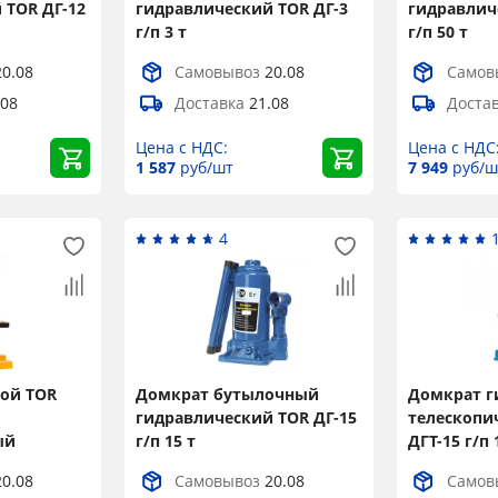
 TOR ДГ-12
гидравлический TOR ДГ-3
гидравлич
г/п 3 т
г/п 50 т
20.08
Самовывоз
20.08
Самов
.08
Доставка
21.08
Доста
Цена с НДС:
Цена с НДС
1 587
руб/шт
7 949
руб/ш
4
ой TOR
Домкрат бутылочный
Домкрат г
гидравлический TOR ДГ-15
телескопи
ый
г/п 15 т
ДГТ-15 г/п 
20.08
Самовывоз
20.08
Самов