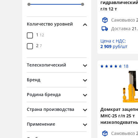
гидравлический
г/п 12 т
Самовывоз
Количество уровней
Доставка
21
1
12
Цена с НДС:
2
7
2 909
руб/шт
Телескопический
18
Бренд
Родина бренда
Страна производства
Домкрат зацепн
MHC-25 г/п 25 т
низкоподхватн
Применение
Самовывоз