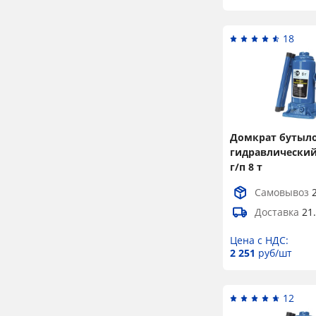
18
Домкрат бутыл
гидравлический
г/п 8 т
Самовывоз
Доставка
21
Цена с НДС:
2 251
руб/шт
12