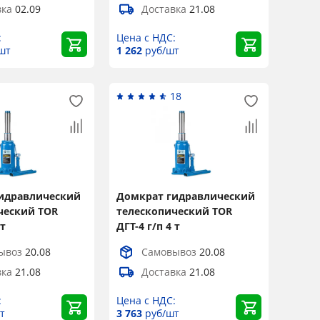
вка
02.09
Доставка
21.08
:
Цена с НДС:
шт
1 262
руб/шт
1
18
идравлический
Домкрат гидравлический
ческий TOR
телескопический TOR
 т
ДГТ-4 г/п 4 т
ывоз
20.08
Самовывоз
20.08
вка
21.08
Доставка
21.08
:
Цена с НДС:
т
3 763
руб/шт