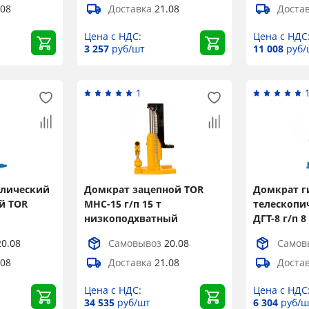
.08
Доставка
21.08
Доста
Цена с НДС:
Цена с НДС
3 257
руб/шт
11 008
руб/
1
×
влический
Домкрат зацепной TOR
Домкрат г
й TOR
MHC-15 г/п 15 т
телескопи
низкоподхватный
ДГТ-8 г/п 8
Popup
20.08
Самовывоз
20.08
Самов
.08
Доставка
21.08
Доста
Title
Цена с НДС:
Цена с НДС
34 535
руб/шт
6 304
руб/ш