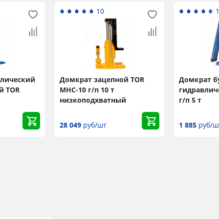
10
влический
Домкрат зацепной TOR
Домкрат 
й TOR
MHC-10 г/п 10 т
гидравлич
низкоподхватный
г/п 5 т
28 049
руб/шт
1 885
руб/ш