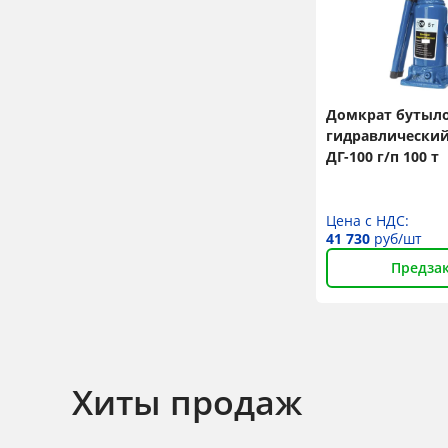
Домкрат бутыл
гидравлический
ДГ-100 г/п 100 т
Цена с НДС:
41 730
руб/шт
Предза
Хиты продаж