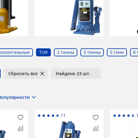
ризонтальные
TOR
2 тонны
3 тонны
5 тонн
8 
Сбросить все
Найдено 23 шт.
Популярности
11