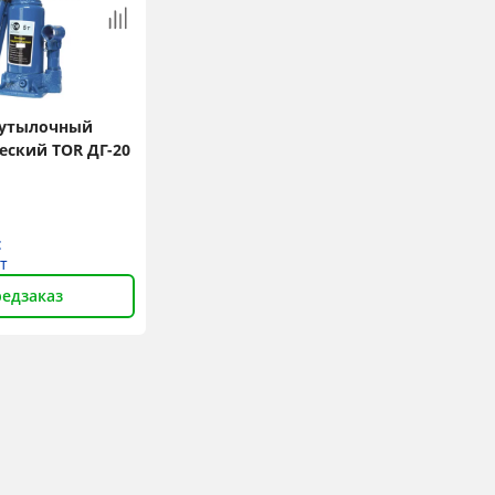
бутылочный
еский TOR ДГ-20
:
т
едзаказ