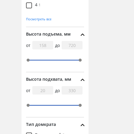
4
1
5
5
Посмотреть все
6
1
Высота подъема, мм
8
2
от
до
10
5
12
2
15
4
20
2
Высота подхвата, мм
25
3
от
до
30
1
32
2
50
2
Тип домкрата
100
1