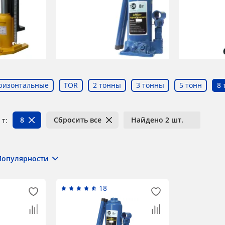
ризонтальные
TOR
2 тонны
3 тонны
5 тонн
8 
8
Сбросить все
Найдено 2 шт.
 т:
Популярности
18