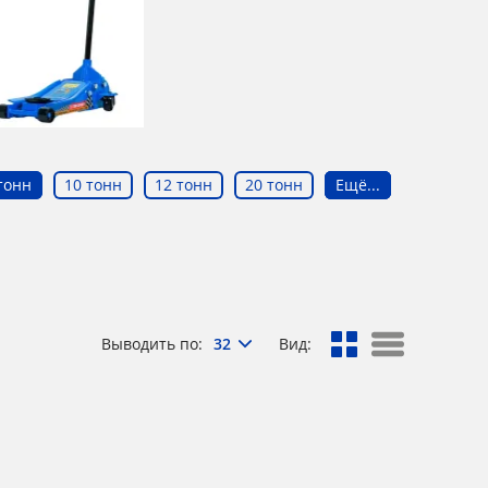
тонн
10 тонн
12 тонн
20 тонн
Ещё...
Выводить по:
32
Вид: