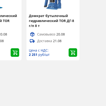
влический
Домкрат бутылочный
й TOR
гидравлический TOR ДГ-8
г/п 8 т
20.08
Самовывоз
20.08
.08
Доставка
21.08
Цена с НДС:
2 251
руб/шт