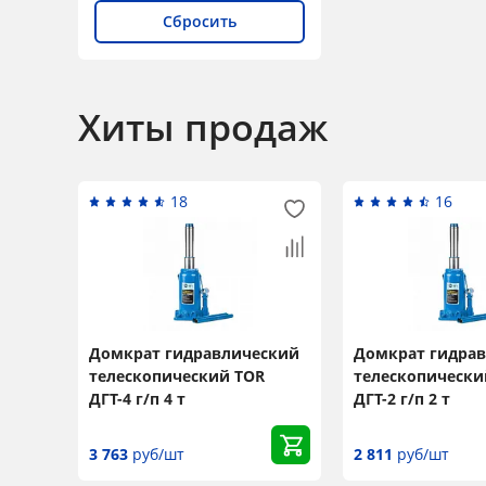
Сбросить
Хиты продаж
18
16
Домкрат гидравлический
Домкрат гидра
телескопический TOR
телескопически
ДГТ-4 г/п 4 т
ДГТ-2 г/п 2 т
3 763
руб/шт
2 811
руб/шт