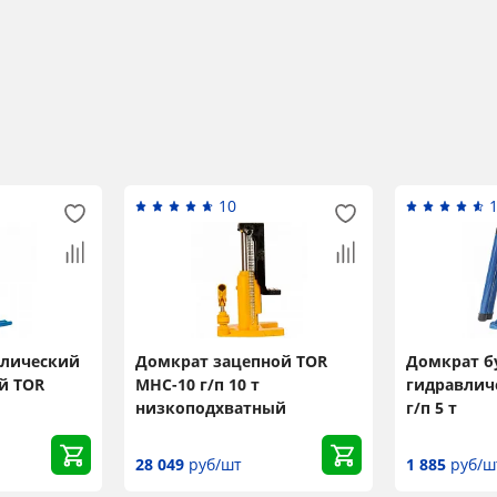
10
влический
Домкрат зацепной TOR
Домкрат 
й TOR
MHC-10 г/п 10 т
гидравлич
низкоподхватный
г/п 5 т
28 049
руб/шт
1 885
руб/ш