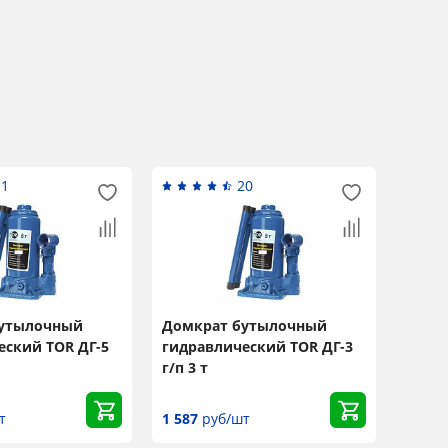
11
20
бутылочный
Домкрат бутылочный
еский TOR ДГ-5
гидравлический TOR ДГ-3
г/п 3 т
т
1 587
руб/шт