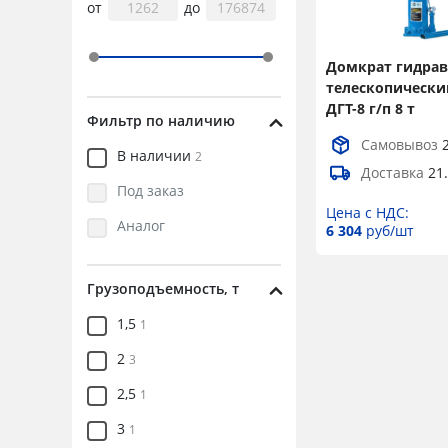
от
до
Домкрат гидра
телескопически
ДГТ-8 г/п 8 т
Фильтр по наличию
Самовывоз
В наличии
2
Доставка
21
Под заказ
Цена с НДС:
Аналог
6 304
руб/шт
Грузоподъемность, т
1,5
1
2
3
2,5
1
3
1