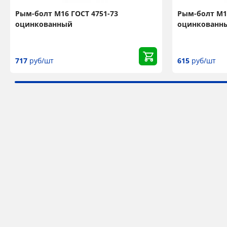
Рым-болт М16 ГОСТ 4751-73
Рым-болт М12
оцинкованный
оцинкованн
717
руб/шт
615
руб/шт