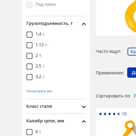
Под заказ
Крюки для строп
Литейные
Грузоподъемность, т
Укорачивающие
Самозакрывающиеся
1,4
2
Чалочные
1,12
4
Часто ищут:
Цепи грузовые
Кр
2
4
Ремкомплекты для
2,5
2
крюков
Д
Применение:
3,2
2
3,15
2
Посмотреть все
Сортировать по:
4
2
Класс стали
5,3
4
10
6,5
2
Калибр цепи, мм
8
4
6
6