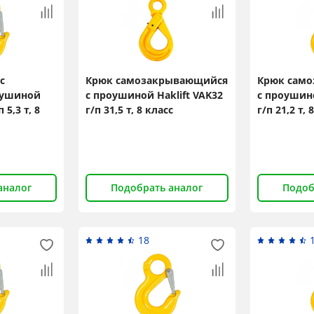
с
Крюк самозакрывающийся
Крюк сам
оушиной
с проушиной Haklift VAK32
с проушино
 5,3 т, 8
г/п 31,5 т, 8 класс
г/п 21,2 т, 
аналог
Подобрать аналог
Подоб
18