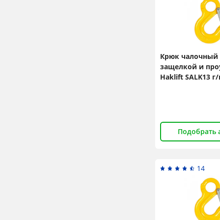
Крюк чалочный 
защелкой и пр
Haklift SALK13 г/п
класс
Подобрать 
14