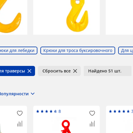
юки для лебедки
Крюки для троса буксировочного
Для ц
ля траверсы
Сбросить все
Найдено 51 шт.
Популярности
8