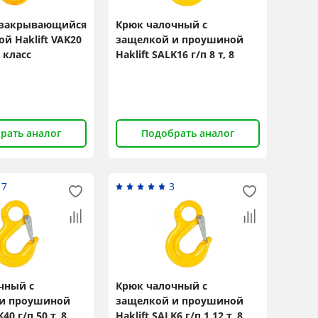
озакрывающийся
Крюк чалочный с
й Haklift VAK20
защелкой и проушиной
8 класс
Haklift SALK16 г/п 8 т, 8
класс
рать аналог
Подобрать аналог
17
3
чный с
Крюк чалочный с
и проушиной
защелкой и проушиной
40 г/п 50 т, 8
Haklift SALK6 г/п 1,12 т, 8