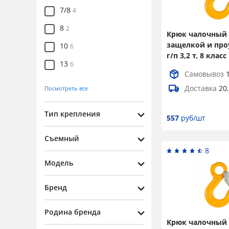
10
2
7/8
4
12,5
4
8
2
Крюк чалочный 
15
4
защелкой и пр
10
6
г/п 3,2 т, 8 класс
16
2
13
6
Самовывоз
19
2
16
6
Доставка
20
Посмотреть все
21,2
4
20
6
Тип крепления
31,5
3
22
557
руб/шт
6
40
1
26
4
Съемный
50
8
1
32
3
Модель
0,75
36
1
1
Бренд
40
1
1,2
7
Родина бренда
1,5
Крюк чалочный 