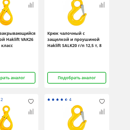
озакрывающийся
Крюк чалочный с
й Haklift VAK26
защелкой и проушиной
8 класс
Haklift SALK20 г/п 12,5 т, 8
класс
рать аналог
Подобрать аналог
12
4