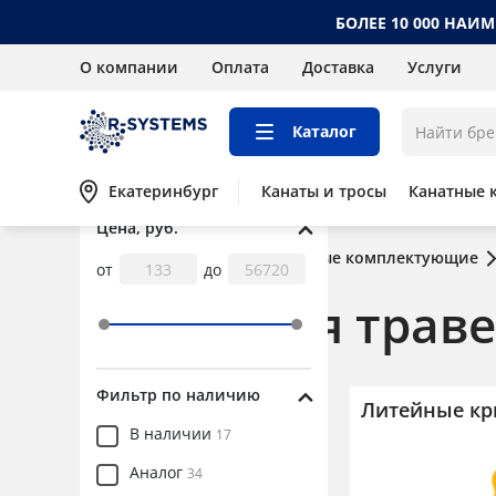
БОЛЕЕ 10 000 НАИ
О компании
Оплата
Доставка
Услуги
Каталог
Екатеринбург
Канаты и тросы
Канатные 
Цена, руб.
Главная
Каталог
Грузовые комплектующие
от
до
Крюки для трав
Фильтр по наличию
Литейные к
Грузовые
В наличии
17
комплектующие
Аналог
34
Звенья для строп