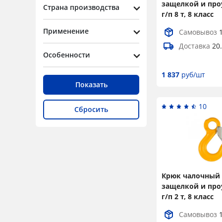
защелкой и пр
Страна производства
1,6
г/п 8 т, 8 класс
2,36
Применение
Самовывоз
3
Доставка
20
Особенности
4,5
1 837
руб/шт
5
Показать
5,4
10
Сбросить
6
6,7
7
8,2
Крюк чалочный 
11
защелкой и пр
г/п 2 т, 8 класс
12,2
Самовывоз
22