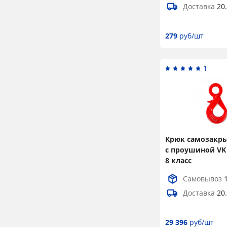
Доставка
20
26,5
279
руб/шт
1
Крюк самозакр
с проушиной VK г
8 класс
Самовывоз
Доставка
20
29 396
руб/шт