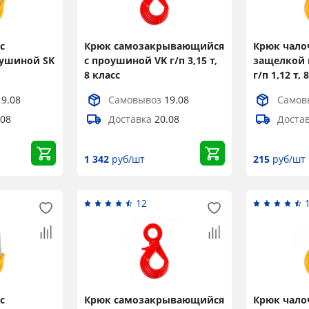
с
Крюк самозакрывающийся
Крюк чало
оушиной SK
с проушиной VK г/п 3,15 т,
защелкой 
8 класс
г/п 1,12 т, 
19.08
Самовывоз
19.08
Самов
.08
Доставка
20.08
Доста
1 342
руб/шт
215
руб/шт
12
с
Крюк самозакрывающийся
Крюк чало