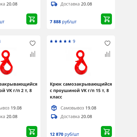
вка
20.08
Доставка
20.08
шт
7 888
руб/шт
8
9
озакрывающийся
Крюк самозакрывающийся
 VK г/п 2 т, 8
с проушиной VK г/п 15 т, 8
класс
ывоз
19.08
Самовывоз
19.08
вка
20.08
Доставка
20.08
12 870
руб/шт