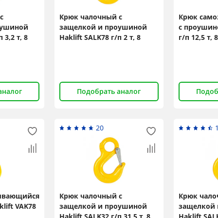
с
Крюк чалочный с
Крюк сам
оушиной
защелкой и проушиной
с проушино
 3,2 т, 8
Haklift SALK78 г/п 2 т, 8
г/п 12,5 т, 
класс
аналог
Подобрать аналог
Подоб
20
ывающийся
Крюк чалочный с
Крюк чало
lift VAK78
защелкой и проушиной
защелкой 
Haklift SALK32 г/п 31,5 т, 8
Haklift SALK