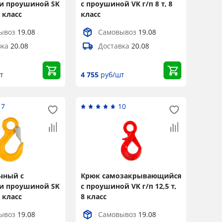
и проушиной SK
с проушиной VK г/п 8 т, 8
8 класс
класс
ывоз
19.08
Самовывоз
19.08
вка
20.08
Доставка
20.08
т
4 755
руб/шт
17
10
чный с
Крюк самозакрывающийся
и проушиной SK
с проушиной VK г/п 12,5 т,
8 класс
8 класс
ывоз
19.08
Самовывоз
19.08