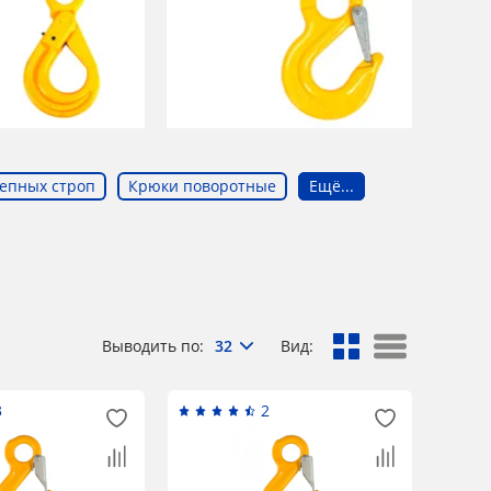
епных строп
Крюки поворотные
Ещё...
Выводить по:
32
Вид:
3
2