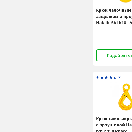
Крюк чалочный 
защелкой и пр
Haklift SALK10 г/п
класс
Подобрать 
7
Крюк самозакр
с проушиной Hak
г/п 2 т, 8 класс