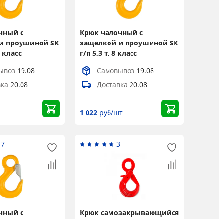
чный с
Крюк чалочный с
и проушиной SK
защелкой и проушиной SK
8 класс
г/п 5,3 т, 8 класс
ывоз
19.08
Самовывоз
19.08
вка
20.08
Доставка
20.08
1 022
руб/шт
17
3
чный с
Крюк самозакрывающийся