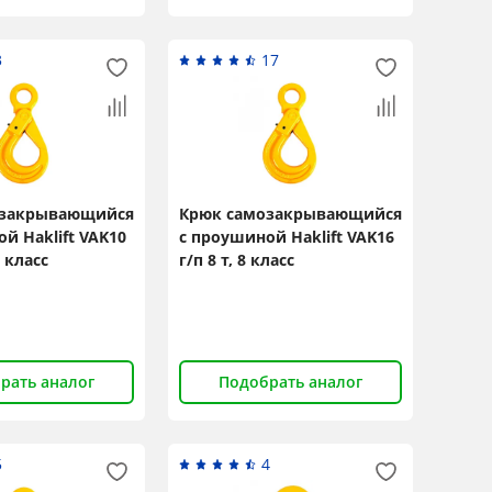
3
17
озакрывающийся
Крюк самозакрывающийся
й Haklift VAK10
с проушиной Haklift VAK16
8 класс
г/п 8 т, 8 класс
рать аналог
Подобрать аналог
5
4