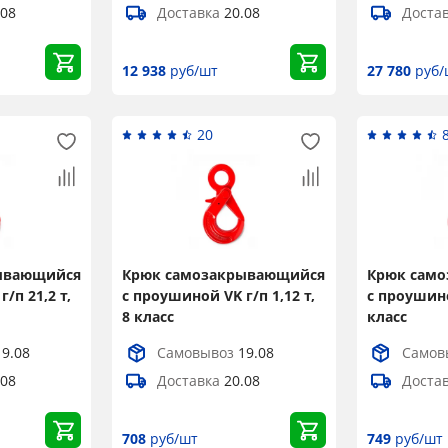
.08
Доставка
20.08
Доста
12 938
руб/шт
27 780
руб/
20
ывающийся
Крюк самозакрывающийся
Крюк сам
/п 21,2 т,
с проушиной VK г/п 1,12 т,
с проушиной
8 класс
класс
×
19.08
Самовывоз
19.08
Самов
.08
Доставка
20.08
Доста
Popup
708
руб/шт
749
руб/шт