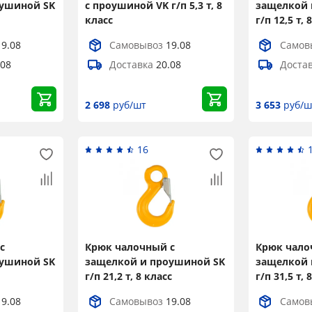
оушиной SK
с проушиной VK г/п 5,3 т, 8
защелкой 
класс
г/п 12,5 т, 
19.08
Самовывоз
19.08
Самов
.08
Доставка
20.08
Доста
2 698
руб/шт
3 653
руб/ш
16
с
Крюк чалочный с
Крюк чало
оушиной SK
защелкой и проушиной SK
защелкой 
г/п 21,2 т, 8 класс
г/п 31,5 т, 
19.08
Самовывоз
19.08
Самов