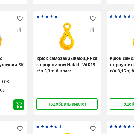
Title
1
Popup Content
с
Крюк самозакрывающийся
Крюк сам
оушиной SK
с проушиной Haklift VAK13
с проушино
г/п 5,3 т, 8 класс
г/п 3,15 т, 
19.08
.08
Подобрать аналог
Подоб
4