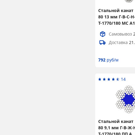
60,5
4
Стальной канат 
61,5
2
80 13 мм Г-В-С-Н
Т-1770/180 МС А1
63
2
Самовывоз
64
2
Доставка
21
65
2
68
4
792
руб/м
72
4
1
14
1,5
1,25
2
2,5
Стальной канат 
80 9,1 мм Г-В-Ж-
3
Т-1770/180 ПП А