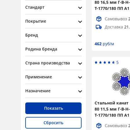
80 16,5 мм Г-В-Н-
14
2
Стандарт
Т-1770/180 ПП А1
14,5
2
Самовывоз
Покрытие
15
4
Доставка
21
Бренд
16
2
462
руб/м
16,5
4
Родина бренда
17,5
2
5
Страна производства
18
4
Применение
19,5
4
20
2
Назначение
21
4
Стальной канат 
22
2
Показать
80 11,5 мм Г-В-Н-
Т-1770/180 ПП А1
22,5
2
Сбросить
Самовывоз
23
2