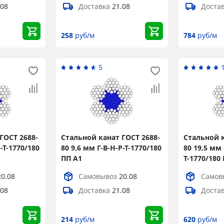
.08
Доставка
21.08
Доста
258
руб/м
784
руб/м
5
ГОСТ 2688-
Стальной канат ГОСТ 2688-
Стальной к
Р-Т-1770/180
80 9,6 мм Г-В-Н-Р-Т-1770/180
80 19,5 мм 
ПП А1
Т-1770/180
×
20.08
Самовывоз
20.08
Самов
.08
Доставка
21.08
Доста
Popup
214
руб/м
620
руб/м