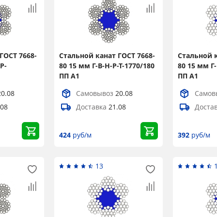
ГОСТ 7668-
Стальной канат ГОСТ 7668-
Стальной к
Р-
80 15 мм Г-В-Н-Р-Т-1770/180
80 15 мм Г-
ПП А1
ПП А1
20.08
Самовывоз
20.08
Самов
.08
Доставка
21.08
Доста
424
руб/м
392
руб/м
13