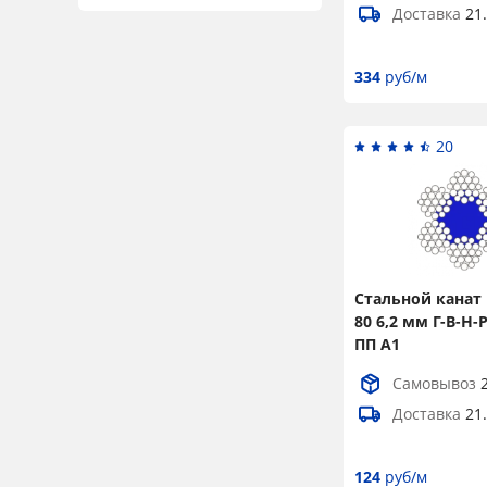
Доставка
21
23,5
2
24
2
334
руб/м
25
2
25,5
4
20
26,5
2
27
4
28
4
29
2
Стальной канат 
80 6,2 мм Г-В-Н-
30
2
ПП А1
30,5
2
Самовывоз
31
2
Доставка
21
32
2
124
руб/м
32,5