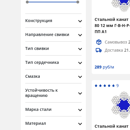
8,1
2
8,3
2
Стальной канат 
Конструкция
8,6
2
80 12 мм Г-В-Н-Р
ПП А1
Направление свивки
9
2
Самовывоз
9,1
2
Тип свивки
Доставка
21
9,6
2
Тип сердечника
9,7
2
289
руб/м
10,5
2
Смазка
11
9
2
Устойчивость к
вращению
11,5
2
12
2
Марка стали
13
4
Материал
13,5
Стальной канат 
2