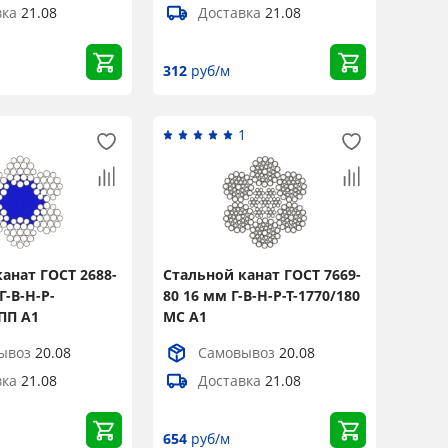
вка
21.08
Доставка
21.08
312
руб/м
1
1
анат ГОСТ 2688-
Стальной канат ГОСТ 7669-
Г-В-Н-Р-
80 16 мм Г-В-Н-Р-Т-1770/180
 ПП А1
МС А1
ывоз
20.08
Самовывоз
20.08
вка
21.08
Доставка
21.08
654
руб/м