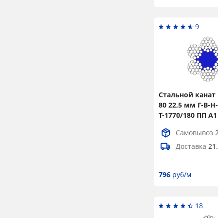
2
33
2
9
33,5
2
34,5
2
35,5
2
36,5
4
Стальной канат 
37
2
80 22,5 мм Г-В-Н-
Т-1770/180 ПП А1
38
2
Самовывоз
39
2
Доставка
21
39,5
4
41
2
796
руб/м
42
6
43
2
18