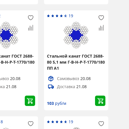
2
19
анат ГОСТ 2688-
Стальной канат ГОСТ 2688-
-В-Н-Р-Т-1770/180
80 5,1 мм Г-В-Н-Р-Т-1770/180
ПП А1
ывоз
20.08
Самовывоз
20.08
вка
21.08
Доставка
21.08
103
руб/м
18
19