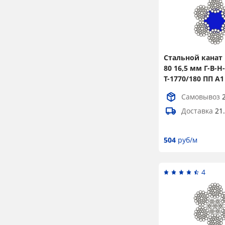
44,5
4
45,5
2
46,5
2
47,5
2
Стальной канат 
80 16,5 мм Г-В-Н-
48,5
2
Т-1770/180 ПП А1
49
2
Самовывоз
50,5
2
Доставка
21
51
2
504
руб/м
52
2
53,5
2
4
56
4
57
2
58,5
2