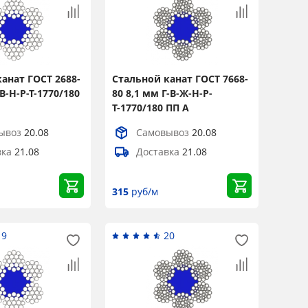
анат ГОСТ 2688-
Стальной канат ГОСТ 7668-
В-Н-Р-Т-1770/180
80 8,1 мм Г-В-Ж-Н-Р-
Т-1770/180 ПП А
ывоз
20.08
Самовывоз
20.08
вка
21.08
Доставка
21.08
315
руб/м
19
20