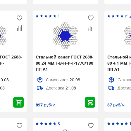
Title
1
Popup Content
ГОСТ 2688-
Стальной канат ГОСТ 2688-
Стальной к
Р-
80 24 мм Г-В-Н-Р-Т-1770/180
80 4,1 мм Г
ПП А1
ПП А1
20.08
Самовывоз
20.08
Самов
.08
Доставка
21.08
Доста
897
руб/м
87
руб/м
8