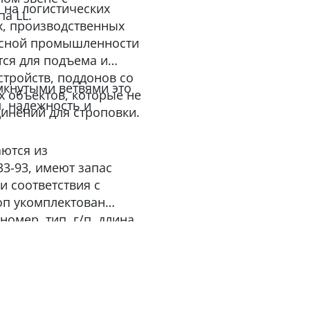
 на логистических
а LL.
х, производственных
лесной промышленности
тся для подъема и
стройств, поддонов со
мкнутыми ветвями это
х объектов, которые не
м, надежность и
инений для строповки.
аются из
33-93, имеют запас
и соответствия с
оп укомплектован
омер, тип, г/п, длина,
именование