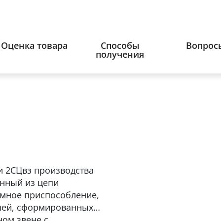
Оценка товара
Способы
Вопрос
получения
и 2СЦвз производства
ленный из цепи
емное приспособление,
пей, сформированных в
ном звене с