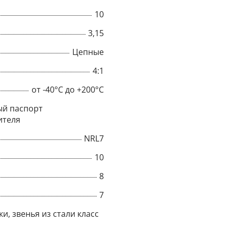
10
3,15
Цепные
4:1
от -40°C до +200°C
й паспорт
ителя
NRL7
10
×
8
7
Popup
и, звенья из стали класс