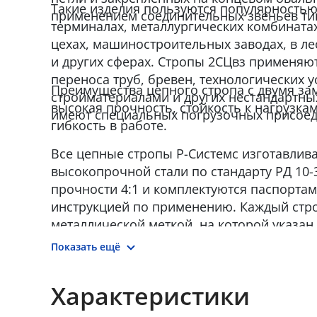
Такие изделия пользуются популярностью
применением соединительных звеньев тип
терминалах, металлургических комбината
цехах, машиностроительных заводах, в 
и других сферах. Стропы 2СЦвз применяю
переноса труб, бревен, технологических у
Преимущества цепного стропа с двумя за
стройматериалами и других нестандартны
высокая прочность, стойкость к нагрузка
имеют специальных погрузочных присоед
гибкость в работе.
Все цепные стропы Р-Системс изготавлив
высокопрочной стали по стандарту РД 10-
прочности 4:1 и комплектуются паспортам
инструкцией по применению. Каждый стр
металлической меткой, на которой указан н
запас прочности, дата производства и на
Показать ещё
изготовителя.
Характеристики