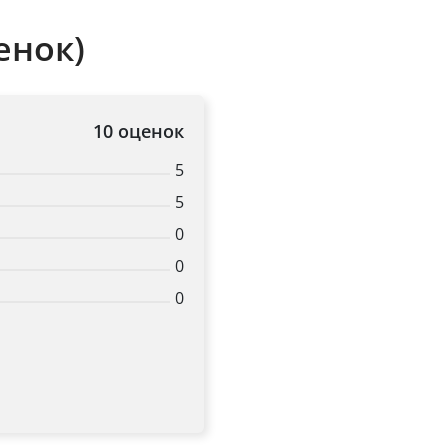
енок)
10 оценок
5
5
0
0
0