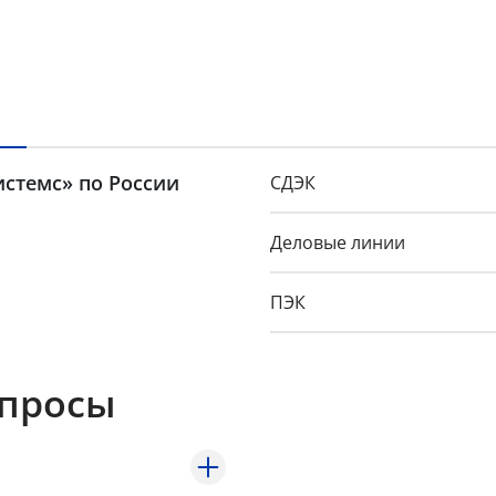
истемс» по России
СДЭК
Деловые линии
ПЭК
GTD
опросы
Байкал-Сервис