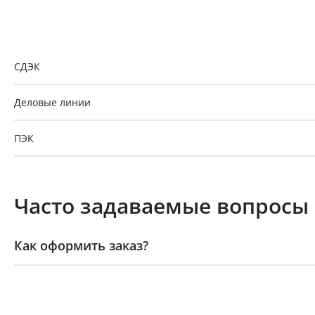
Доставка из пункта выдачи заказов «Р-Систем
СДЭК
Деловые линии
ПЭК
GTD
Часто задаваемые вопросы
Байкал-Сервис
Как оформить заказ?
Как оплатить заказ?