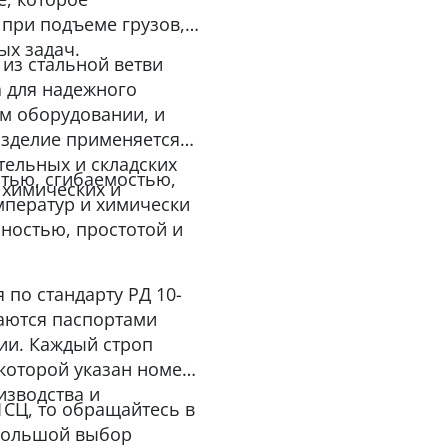
 при подъеме грузов,
ых задач.
 из стальной ветви
а для надежного
ом оборудовании, и
изделие применяется
тельных и складских
тью, сгибаемостью,
 химических и
мператур и химически
ностью, простотой и
по стандарту РД 10-
жаются паспортами
ции. Каждый строп
которой указан номер,
оизводства и
1СЦ, то обращайтесь в
 большой выбор