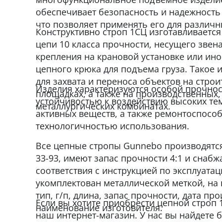
обеспечивает безопасность и надежность
что позволяет применять его для различн
Конструктивно строп 1СЦ изготавливается
цепи 10 класса прочности, несущего звен
крепления на крановой установке или ин
цепного крюка для подъема груза. Такое 
для захвата и переноса объектов на строи
Изделия характеризуются особой прочнос
площадках, а также на производственных,
устойчивостью к воздействию высоких те
металлургических комбинатах.
активных веществ, а также ремонтоспособ
технологичностью использования.
Все цепные стропы Gunnebo производятся 
33-93, имеют запас прочности 4:1 и снаб
соответствия с инструкцией по эксплуата
укомплектован металлической меткой, на 
тип, г/п, длина, запас прочности, дата пр
Если вы хотите приобрести цепной строп 
наименование изготовителя.
наш интернет-магазин. У нас вы найдете