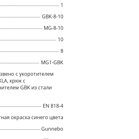
1
Title
GBK-8-10
MG-8-10
10
Popup Content
8
MG1-GBK
звено с укоротителем
KLA, крюк с
ителем GBK из стали
EN 818-4
ная окраска синего цвета
Gunnebo