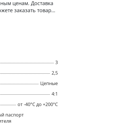
ным ценам. Доставка
ожете заказать товар
3
2,5
Цепные
4:1
×
от -40°C до +200°C
Popup
й паспорт
ителя