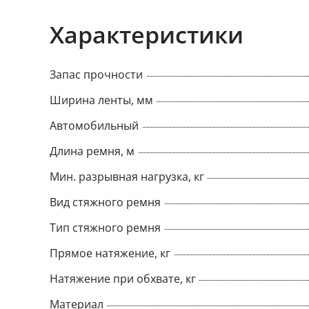
видов: • С крюками – один конец с натяж
другой с крюком. • Кольцевой – один кон
Характеристики
механизмов, второй конец свободный. В 
характера транспортируемого груза ремн
Запас прочности
различной натяжной нагрузкой и опреде
Ширина ленты, мм
Автомобильный
Длина ремня, м
Мин. разрывная нагрузка, кг
Вид стяжного ремня
Тип стяжного ремня
Прямое натяжение, кг
Натяжение при обхвате, кг
Материал