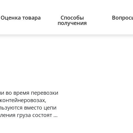
Оценка товара
Способы
Вопрос
получения
и во время перевозки
, контейнеровозах,
ользуются вместо цепи
ления груза состоят из
 механизма для
двух стандартных