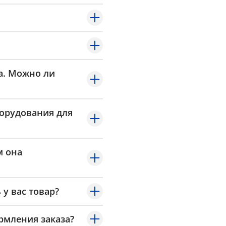
а. Можно ли
борудования для
м она
 у вас товар?
рмления заказа?