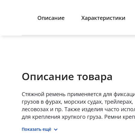
Описание
Характеристики
Описание товара
Стяжной ремень применяется для фиксаци
грузов в фурах, морских судах, трейлерах
лесовозах и пр. Также изделия часто исп
для крепления хрупкого груза. Ремни креп
прочной полиэфирной ленты и храпового
Показать ещё
натяжения ленты. Стяжные ремни бывают 