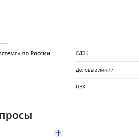
истемс» по России
СДЭК
Деловые линии
ПЭК
GTD
опросы
Байкал-Сервис