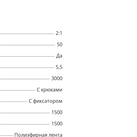
ным механизмом,
ец с натяжным
зависимости от
и подбираются с
2:1
ленной длины
50
Да
5,5
3000
С крюками
С фиксатором
1500
1500
Полиэфирная лента