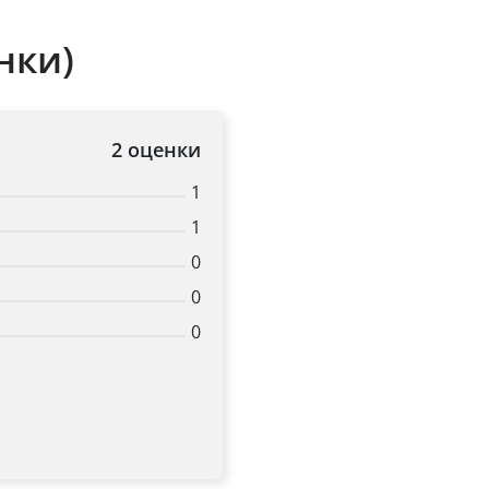
Title
нки)
Popup Content
2 оценки
1
1
0
0
0