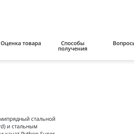
Оценка товара
Способы
Вопрос
получения
сьмипрядный стальной
rd) и стальным
и канат Python Super