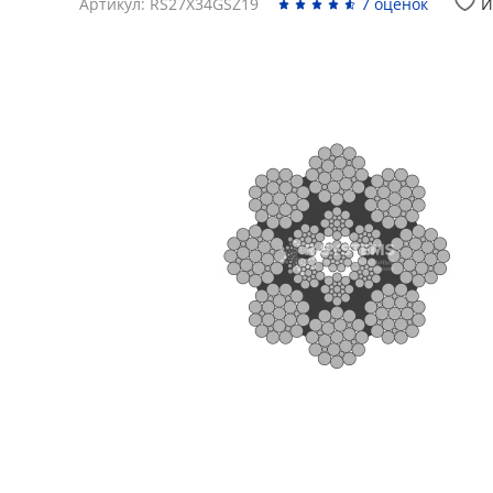
Артикул: RS27X34GSZ19
7 оценок
И