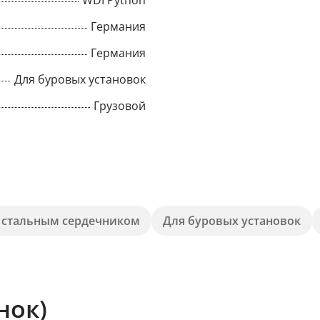
WDI Python
Германия
Title
Германия
Для буровых установок
Popup Content
Грузовой
 стальным сердечником
Для буровых установок
нок)