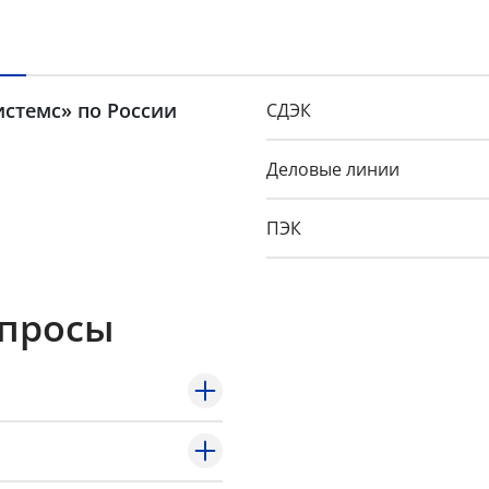
истемс» по России
СДЭК
Деловые линии
ПЭК
GTD
опросы
Байкал-Сервис