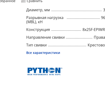
збранное
Сравнить
Диаметр, мм
Разрывная нагрузка
9
(MBL), кН
Конструкция
8x25F-EPIW
Направление свивки
Прав
Тип свивки
Крестов
Все характеристики