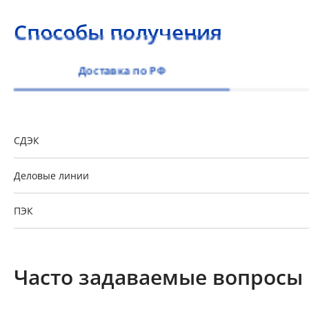
Способы получения
Доставка по РФ
Доставка из пункта выдачи заказов «Р-Систем
СДЭК
Деловые линии
ПЭК
GTD
Часто задаваемые вопросы
Байкал-Сервис