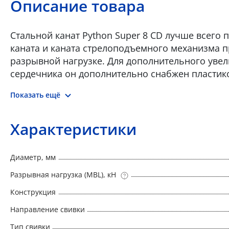
Описание товара
Стальной канат Python Super 8 CD лучше всего 
каната и каната стрелоподъемного механизма 
разрывной нагрузке. Для дополнительного увел
сердечника он дополнительно снабжен пластик
использоваться в качестве подъемного каната 
Показать ещё
направлением навивки, а также в многократно
грузом и малой высотой подъема Python Super 8
Подъемного каната комплектовочных кранов RT
Характеристики
подъемной стрелой • Регулировочного каната б
Диаметр, мм
Разрывная нагрузка (MBL), кН
Конструкция
Направление свивки
Тип свивки