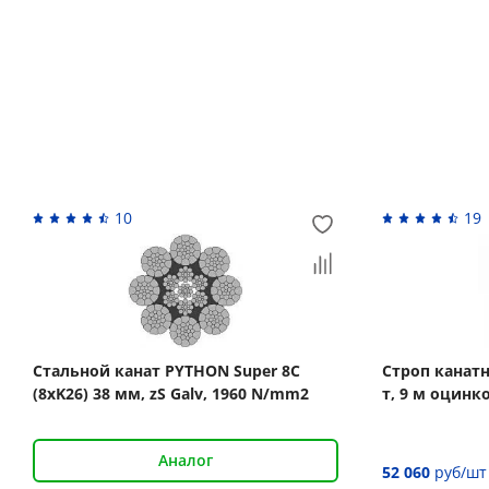
Вас может заинтересовать
10
19
Стальной канат PYTHON Super 8C
Строп канат
(8xK26) 38 мм, zS Galv, 1960 N/mm2
т, 9 м оцин
Аналог
52 060
руб/шт