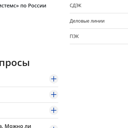
истемс» по России
СДЭК
Деловые линии
ПЭК
GTD
опросы
Байкал-Сервис
а. Можно ли