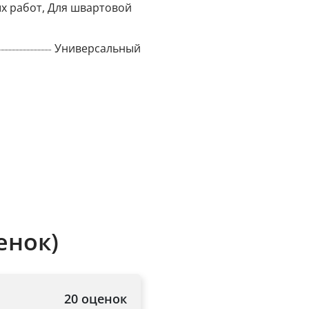
х работ, Для швартовой
Title
Универсальный
Popup Content
енок)
20 оценок