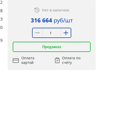
72
Нет в наличии
8
93
316 664
руб/шт
20
49
Предзаказ
Оплата
Оплата по
картой
счёту