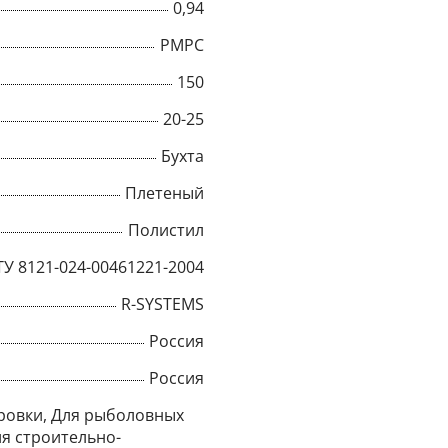
0,94
РМРС
150
20-25
Бухта
Плетеный
Полистил
ТУ 8121-024-00461221-2004
R-SYSTEMS
×
Россия
Россия
Popup
ровки, Для рыболовных
ля строительно-