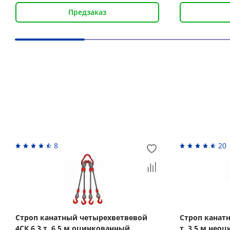
Предзаказ
Вас может заинтересовать
8
20
Строп канатный четырехветвевой
Строп канат
4СК 6,3 т, 6,5 м оцинкованный
т, 3,5 м нео