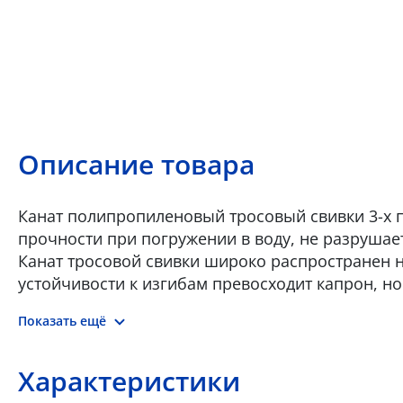
Описание товара
Канат полипропиленовый тросовый свивки 3-х пр
прочности при погружении в воду, не разрушае
Канат тросовой свивки широко распространен н
устойчивости к изгибам превосходит капрон, но
Полипропиленовый канат обладает положительн
Показать ещё
стойкостью к действию кислот, щелочей и раст
под нагрузкой и низкая устойчивость к солнечн
Температура плавления 165 С. Полипропиленов
Характеристики
Морского Регистра судоходства и Российского Р