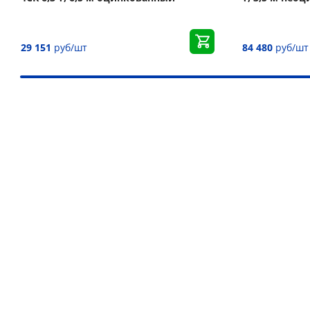
29 151
руб/шт
84 480
руб/шт
Наши преимущества
Более 30 000 товаров для подъёма груза
Дистрибьютор более 10 брендов