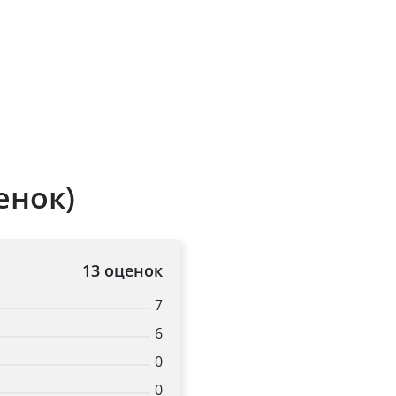
енок)
13 оценок
×
7
6
Popup
0
0