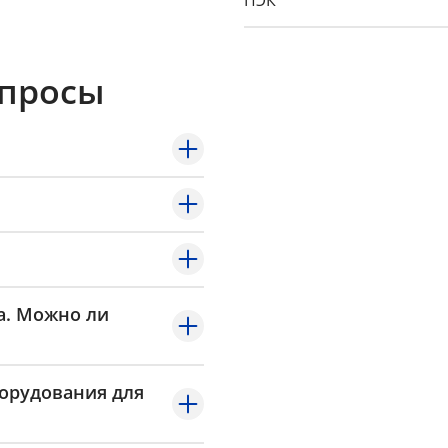
ПЭК
GTD
опросы
Байкал-Сервис
а. Можно ли
борудования для