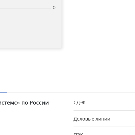
0
Title
Popup Content
истемс» по России
СДЭК
Деловые линии