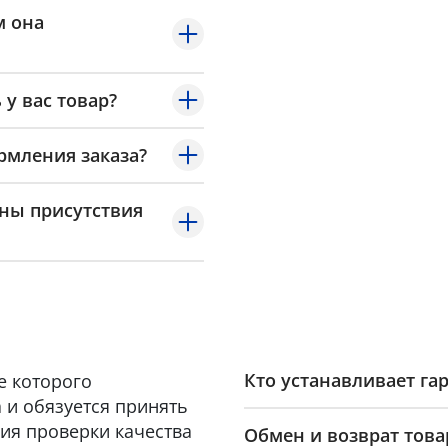
м она
 у вас товар?
рмления заказа?
оны присутствия
Кто устанавливает га
е которого
 и обязуется принять
ия проверки качества
Обмен и возврат това