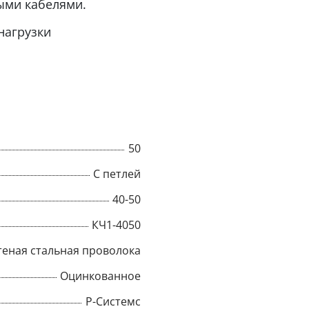
ыми кабелями.
нагрузки
низких температурах
енный альпинизм,
ал продлевает срок
50
С петлей
40-50
КЧ1-4050
теная стальная проволока
Оцинкованное
Р-Системс