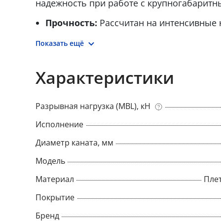
надежность при работе с крупногабаритн
Прочность:
Рассчитан на интенсивные 
Гибкость:
Сохраняет эластичность при 
Показать ещё
Применение:
Судостроение, промышл
Характеристики
энергетика
Долговечность:
Износостойкий матери
Разрывная нагрузка (MBL), кН
службы
Исполнение
Диаметр каната, мм
Модель
Материал
Пле
Покрытие
Бренд