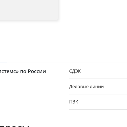
Title
Popup Content
истемс» по России
СДЭК
Деловые линии
ПЭК
GTD