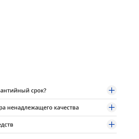
рантийный срок?
ра ненадлежащего качества
едств