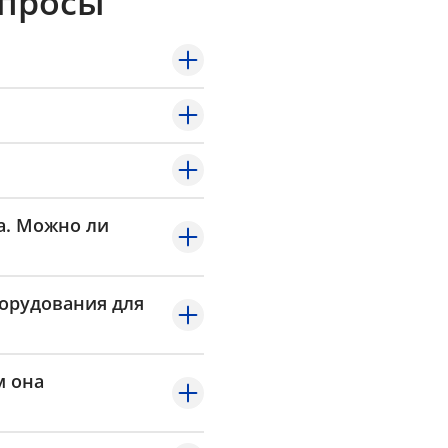
опросы
Байкал-Сервис
а. Можно ли
борудования для
м она